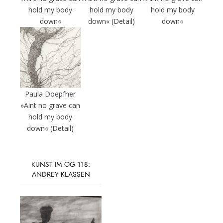
hold my body
hold my body
hold my body
down«
down« (Detail)
down«
Paula Doepfner
»Aint no grave can
hold my body
down« (Detail)
KUNST IM OG 118:
ANDREY KLASSEN