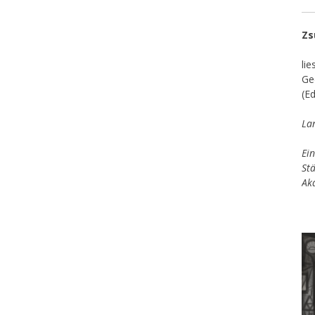
Zs
li
Ge
(E
La
Ein
St
Ak