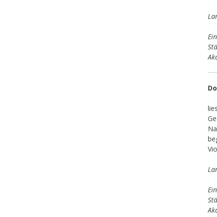
La
Ein
St
Ak
Do
li
Ge
Na
beg
Vio
La
Ein
St
Ak