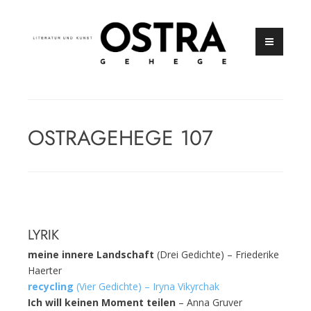
Zum
Inhalt
springen
Zeitschrift für Literatur und Kunst
OSTRAGEHEGE
OSTRAGEHEGE 107
LYRIK
meine innere Landschaft
(Drei Gedichte) – Friederike
Haerter
recycling
(Vier Gedichte) – Iryna Vikyrchak
Ich will keinen Moment teilen
– Anna Gruver