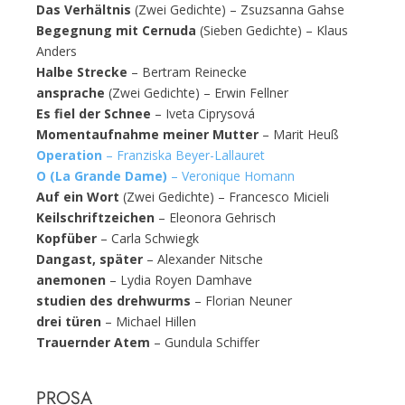
Das Verhältnis
(Zwei Gedichte) – Zsuzsanna Gahse
Begegnung mit Cernuda
(Sieben Gedichte) – Klaus
Anders
Halbe Strecke
– Bertram Reinecke
ansprache
(Zwei Gedichte) – Erwin Fellner
Es fiel der Schnee
– Iveta Ciprysová
Momentaufnahme meiner Mutter
– Marit Heuß
Operation
– Franziska Beyer-Lallauret
O (La Grande Dame)
– Veronique Homann
Auf ein Wort
(Zwei Gedichte) – Francesco Micieli
Keilschriftzeichen
– Eleonora Gehrisch
Kopfüber
– Carla Schwiegk
Dangast, später
– Alexander Nitsche
anemonen
– Lydia Royen Damhave
studien des drehwurms
– Florian Neuner
drei türen
– Michael Hillen
Trauernder Atem
– Gundula Schiffer
PROSA