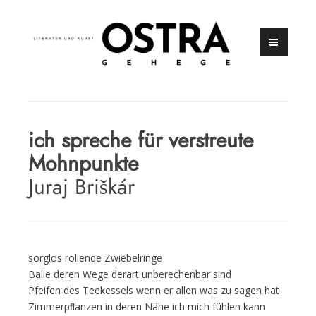
Zum
Inhalt
springen
Zeitschrift für Literatur und Kunst
OSTRAGEHEGE
ich spreche für verstreute
Mohnpunkte
Juraj Briškár
sorglos rollende Zwiebelringe
Bälle deren Wege derart unberechenbar sind
Pfeifen des Teekessels wenn er allen was zu sagen hat
Zimmerpﬂanzen in deren Nähe ich mich fühlen kann