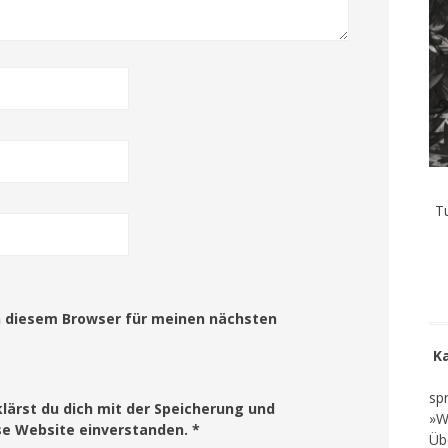
T
n diesem Browser für meinen nächsten
K
sp
lärst du dich mit der Speicherung und
»W
se Website einverstanden. *
Üb