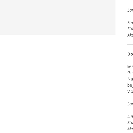
La
Ein
St
Ak
Do
li
Ge
Na
beg
Vio
La
Ein
St
Ak