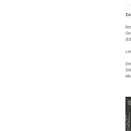
Zs
li
Ge
(E
La
Ein
St
Ak