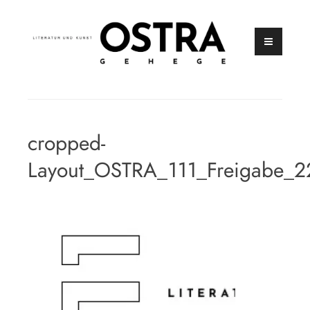
Zum
Inhalt
springen
Zeitschrift für Literatur und Kunst
OSTRAGEHEGE
cropped-
Layout_OSTRA_111_Freigabe_2