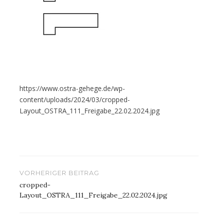
https://www.ostra-gehege.de/wp-
content/uploads/2024/03/cropped-
Layout_OSTRA_111_Freigabe_22.02.2024.jpg
Beitragsnavigation
VORHERIGER BEITRAG
cropped-
Layout_OSTRA_111_Freigabe_22.02.2024.jpg