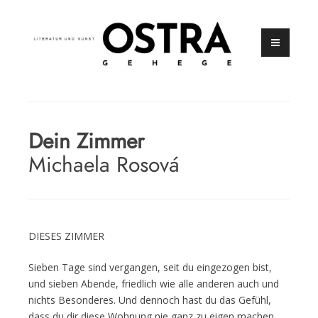
Zum
Inhalt
springen
Zeitschrift für Literatur und Kunst
OSTRAGEHEGE
Dein Zimmer
Michaela Rosová
DIESES ZIMMER
Sieben Tage sind vergangen, seit du eingezogen bist,
und sieben Abende, friedlich wie alle anderen auch und
nichts Besonderes. Und dennoch hast du das Gefühl,
dass du dir diese Wohnung nie ganz zu eigen machen