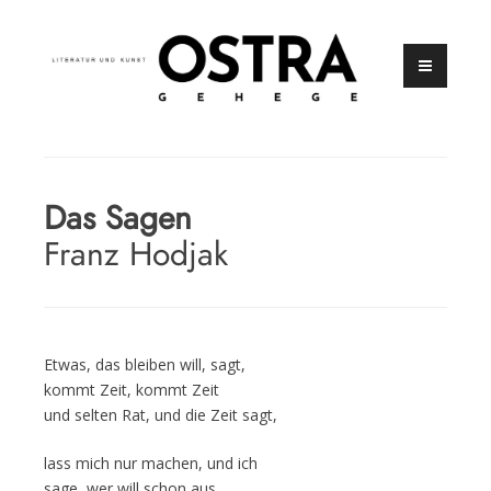
Zum
Inhalt
springen
Zeitschrift für Literatur und Kunst
OSTRAGEHEGE
Das Sagen
Franz Hodjak
Etwas, das bleiben will, sagt,
kommt Zeit, kommt Zeit
und selten Rat, und die Zeit sagt,
lass mich nur machen, und ich
sage, wer will schon aus